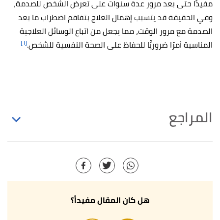
مفيدًا حتى بعد مرور عدة سنوات على تعرض الشخص للصدمة،
وفي الحقيقة قد يتسبب إهمال العلاج بتفاقم اضطراب ما بعد
الصدمة مع مرور الوقت، مما يجعل من اتباع الوسائل العلاجية
[٦]
المناسبة أمرًا ضروريًّا للحفاظ على الصحة النفسية للشخص.
المراجع
أ
ب
ت
ث
Smitha Bhandari (21/1/2020),
" What Are
^
the Treatments for PTSD? "
,
webmd
, Retrieved
15/6/2021. Edited.
أ
ب
ت
Daniel B. Block (28/5/2021),
" How PTSD Is
^
هل كان المقال مفيداً؟
Treated "
,
verywellmind
, Retrieved 15/6/2021.