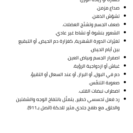
صداع مزمن.
تشوّش الذهن.
ضعف الجسم وتشنّج العضلات.
الشعور بنشوة أو نشاط غير عادي.
تغيّرات الدورة الشهرية، كغزارة دم الحيض، أو التبقيع
بين أيام الحيض.
اصفرار الجسم وبياض العين.
غباش أو ازدواجية الرؤية.
دم في البول، أو البراز، أو عند السعال أو التقيؤ.
صعوبة التنفّس.
اضطراب نبضات القلب.
رد فعل تحسسي خطير، يتمثّل بانتفاخ الوجه والشفتين
والحلق، مع طفح جلدي مثير للحكة (اتصل بـ911).