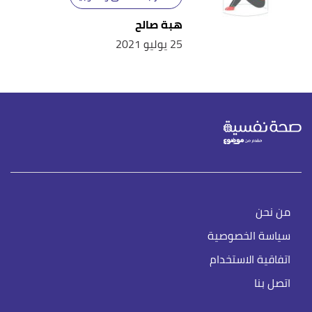
Retrieved 11/6/2021. Edited.
هبة صالح
,
mayoclinic
, Retrieved 11/6/2021.
"Hypnosis"
↑
25 يوليو 2021
Edited.
,
mayoclinic
, Retrieved 11/6/2021.
"Hypnosis"
↑
Edited.
,
betterhealth
, Retrieved
"Claustrophobia"
↑
11/6/2021. Edited.
أ
ب
,
therecoveryvillage
,
"Claustrophobia Treatment"
^
Retrieved 11/6/2021. Edited.
من نحن
"EMDR: Eye Movement Desensitization and
↑
سياسة الخصوصية
Reprocessing"
,
webmd
, Retrieved 7/7/2021. Edited.
اتفاقية الاستخدام
اتصل بنا