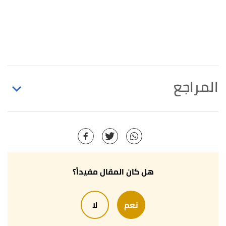
المراجع
,
webmd
, Retrieved 11/6/2021.
"Claustrophobia"
↑
Edited.
,
ncbi.nlm.nih
, Retrieved
"Claustrophobia"
↑
11/6/2021. Edited.
هل كان المقال مفيداً؟
,
betterhealth
, Retrieved
"Claustrophobia"
↑
نعم
لا
11/6/2021. Edited.
أ
ب