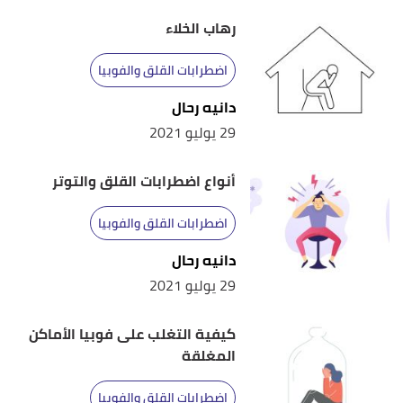
patient
, Retrieved 11/6/2021. Edited.
رهاب الخلاء
أ
ب
^
"What Is Claustrophobia?"
verywellhealth
،
، اطّلع
اضطرابات القلق والفوبيا
عليه بتاريخ 11/6/2021. Edited.
دانيه رحال
,
verywellmind
, Retrieved
"What Is Claustrophobia?"
↑
29 يوليو 2021
11/6/2021. Edited.
أنواع اضطرابات القلق والتوتر
أ
ب
ت
,
"What's to know about claustrophobia?"
^
medicalnewstoday
, Retrieved 11/6/2021. Edited.
اضطرابات القلق والفوبيا
,
medicinenet
,
"What Triggers Claustrophobia?"
↑
دانيه رحال
Retrieved 11/6/2021. Edited.
29 يوليو 2021
أ
ب
ت
ث
,
webmd
, Retrieved
"Claustrophobia"
^
كيفية التغلب على فوبيا الأماكن
11/6/2021. Edited.
المغلقة
,
verywellhealth
,
"What Is Claustrophobia?"
↑
اضطرابات القلق والفوبيا