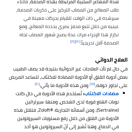
شدة المشاعر السلبية المرتبطة بهذه الصدمة،
فأثناء
طلب المعالج من المصاب التركيز على ذكريات الصدمة،
سيرشده في ذات الوقت للقيام بحركات معينة في
عينيه من خلال تتبع محفز بصري يحدده المعالج، ومع
تكرار هذا الإجراء مرات عدة يصبح شعور المصاب تجاه
[٢١]
[٢٠]
الصدمة أقل تدريجياً
.
العلاج الدوائي
في حال لم تأت العلاجات غير الدوائية بنتيجة قد يصف الطبيب
بعض أدوية القلق أو الأدوية المضادة للاكتئاب، لتساعد المريض
[٢٠]
[١٥]
على تجاوز خوفه،
ومن هذه الأدوية ما يأتي:
مضادات الاكتئاب
:
تُستخدم هذه الأدوية في حال كانت
نوبات الهلع قوية لدى الشخص، ومنها: سيرترالين
(Sertraline)‏، ومن أسمائه التجارية: ®Zoloft، فتقلل هذه
الأدوية من القلق من خلال رفع مستويات السيروتونين
في الدماغ، وهنا نُشير إلى أنّ السيروتونين هو أحد