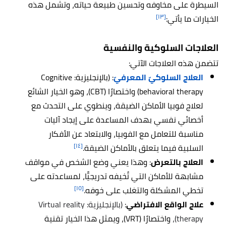
السيطرة على مخاوفه وتحسين طبيعة حياته، وتشمل هذه
[١٣]
الخيارات ما يأتي:
العلاجات السلوكية والنفسية
تتضمن هذه العلاجات الآتي:
العلاج السلوكيّ المعرفيّ
: (بالإنجليزية: Cognitive
behavioral therapy) واختصارًا (CBT)، وهو الخيار الشائع
لعلاج فوبيا الأماكن الضيقة، وينطوي على التحدث مع
أخصائي نفسي بهدف المساعدة على إيجاد آليات
مناسبة للتعامل مع الفوبيا، والابتعاد عن الأفكار
[١٤]
السلبية فيما يتعلق بالأماكن الضيقة.
العلاج بالتعرض
: وهذا يعني وضع الشخص في مواقف
مشابهة للأماكن التي تُخيفه تدريجيًّا، لمساعدته على
[١٥]
تخطي المشكلة والتغلب على خوفه.
علاج الواقع الافتراضي
:
(بالإنجليزية: Virtual reality
therapy)،
واختصارًا (VRT)، ويمثل هذا الخيار تقنية