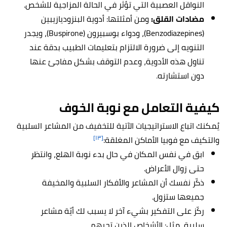
النواقل العصبية التي تؤثر في الحالة المزاجية للشخص.
مضادات القلق:
ومن أمثلتها: أدوية البنزوديازيبين
(Benzodiazepines)، ودواء بوسبيرون (Buspirone)، ويجدر
التنويه إلى ضرورة الالتزام بتعليمات الطبيب بدقة عند
تناول هذه الأدوية، وعدم التوقف بشكل مفاجئ عنها
دون استشارته
.
كيفية التعامل مع نوبة الخوف
يُمكنك اتباع الاستراتيجيات الآتية للتخفيف من المشاعر السلبية
[١٣]
والتكيف مع فوبيا الأماكن المغلقة:
ابق في نفس المكان في حال بدء نوبة الهلع، وانتظر
حتى زوال الأعراض.
ذكّر نفسك أن المشاعر والأفكار السلبية والمخيفة
جميعها ستزول.
ركّز على التفكير بشيء آخر لا يسبب لك أيّة مشاعر
سلبية، مثل: الأشخاص الذين تحبهم.