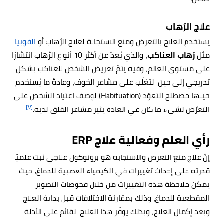
علاج الرُهاب
يستخدم العلاج بالتعرض ومنع الاستجابة لعلاج الرُهاب أو
الفوبيا
مثل
رُهاب العناكب
، والذي يُعدّ من أكثر 10 أنواع الرُهاب انتشارًا
على مستوى العالم، وفيه يتمّ تعريض الشخص للعناكب بشكل
تدريجي إلى حين التغلّب على مشاعر الخوف، وعادةً ما يُستخدم
حينها مصطلح التعوّد (Habituation) لوصف اعتياد الشخص على
[٧]
التعرّض لشيء ما كان في العادة يثير مشاعر القلق لديه.
رأي العلم وفعالية علاج ERP
إنّ علاج منع التعرض والاستجابة هو بروتوكول علاجي ثبت علميًا
قدرته على إحداث تغييرات في الكيمياء العصبية للدماغ، حيث
يمكن ملاحظة هذه التغييرات من خلال فحوصات التصوير
المقطعية للدماغ، وذلك بمقارنة الاختلافات قبل بداية العلاج
وبعد إكمال العلاج، وبذلك يوفّر هذا العلاج القائم على الأدلة