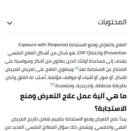
المحتويات
العلاج بالتعرّض ومنع الاستجابة (Exposure with Response
Prevention) واختصارًا ERP، هو شكل من أشكال العلاج النفسي
يهدف إلى مساعدة أولئك الذين يعانون من أفكار وسواسية على
[١]
الامتناع عن الاستجابة لها،
وينطوي العلاج على تعريض المريض
لأفكار، أو صور، أو أشياء أو مواقف مؤلمة، تُسبّب له القلق ولكن
[٢]
بطريقة مخططة، وتدريجية، ومتعمدة.
ما هي آلية عمل علاج التعرض ومنع
الاستجابة؟
يبدأ علاج التعرض ومنع الاستجابة بتقييم شامل لتاريخ المريض
الطبي والنفسي، ويشمل ذلك سؤال المعالج النفسي العديد من