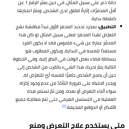
حالة ذعر على سبيل المثال، في حين يعبّر الرقم 1 عن
أقلّ المحفزّات إثارةً للقلق لدى الشخص، ويتمّ اعتبارها
كنقطة بداية.
التطبيق:
بمجرد تحديد المحفز الأول تبدأ مناقشة نهج
التعرّض لهذا المحفز؛ فعلى سبيل المثال لو كان هذا
المحفّز عبارة عن شيء ملموس فقد لا يكون الفرد
مستعدًا للمسه في البداية، ويكون المطلوب هو
ببساطة قضاء بعض الوقت في النظر إليه، وفي الخطوة
التالية يتمّ تحريك هذا الشيء بالقرب من الشخص إلى
حين أن يصبح الشخص جاهزًا للمسه أيْ للتعرّض له،
ويجدر الانتباه على ضرورة التأكدّ من عدم وجود إكراه
سواء أثناء التعرض أو بعده، ومن ثمّ تستمر هذه
العملية في التسلسل الهرمي حتى تتم معالجة جميع
[٤]
الأفكار أو الدوافع المخيفة.
متى يستخدم علاج التعرض ومنع