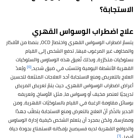
الاستجابة؟
علاج اضطراب الوسواس القهري
يتسمّ اضطراب
الوسواس القهري
واختصارً OCD، بنمط من الأفكار
والمخاوف غير المرغوب فيها، تدفع الشخص إلى القيام
بسلوكيات متكرّرة، وبذلك تُعيق هذه الوساوس والسلوكيات
[٥]
القهرية الأنشطة اليومية وتتسبّب في ضيق شديد،
ويُعدّ
العلاج بالتعريض ومنع الاستجابة أحد العلاجات المتبّعة لتحسين
أعراض اضطراب الوسواس القهري، حيث يتمّ تعريض المريض
تدريجيًا لعنصر مخيف أو وسواس ما، مثل: الأوساخ، وتعريفه
بوسائل مقاومة الرغبة في القيام بالسلوكيّات القهرية، ومن
الجدير بالذّكر أنّ العلاج بالتعرض ومنع الاستجابة يتطلّب جهدًا
وممارسة، ولكن بمجرد أن يتعلم الشخص كيفية إدارة الوساوس
والدوافع القهرية لديه فسيصبح بإمكانه الاستمتاع بجودة حياة
[٦]
أفضل.