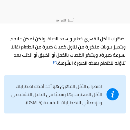
اضطّراب الأكل القهري خطير ويهدد الحياة، ولكن يُمكن علاجه،
ويتميز بنوبات متكررة من تناول كميات كبيرة من الطعام (غالبًا
بسرعة كبيرة)، ويشعُر المُصاب بالخجل أو الضيق أو الذنب بعد
[٢]
تناوُله للطّعام بهذه الصورة الشّرهة.
اضطراب الأكل القهري هو أحد أحدث اضطرابات
الأكل المعترف بها رسميًا في الدليل التشخيصي
والإحصائي للاضطرابات النفسية (DSM-5).