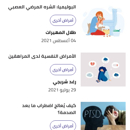
,
womenshealth
, Retrieved
"Binge eating disorder"
↑
البوليميا: الشره المرضي العصبي
1/11/2022. Edited.
أمراض أخرى
,
beateatingdisorders
,
"Binge Eating Disorder"
↑
طلال المهيرات
Retrieved 1/11/2022. Edited.
04 أغسطس 2021
,
"Treatment for Binge Eating Disorder"
↑
beateatingdisorders
, Retrieved 1/11/2022. Edited.
الأمراض النفسية لدى المراهقين
أ
ب
,
nedc
, Retrieved
"Binge eating disorder (BED)"
^
أمراض أخرى
1/11/2022. Edited.
رغد شربجي
29 يوليو 2021
كيف يُعالج اضطراب ما بعد
الصدمة؟
أمراض أخرى