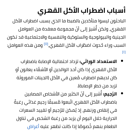
أسباب اضطراب الأكل القهري
الباحثون ليسوا متأكدين بالضبط ما الذي يسبب اضطراب الأكل
القهري، ولكن أُشيرَ إلى أنّ مجموعة معقدة من العوامل
الجينية والبيولوجية والسلوكية والنفسية والاجتماعية قد تكون
[٥]
السبب وراء حُدوث اضطّراب الأكل القهري،
ومن هذه العوامل:
[١]
الاستعداد الوِراثي:
تزداد احتمالية الإصابة باضطراب
الأكل القهري إذا كان أحد الوالدين أو الأشقّاء يعانون أو
كان لديهم اضطراب مُعين في الأكل (الجينات الموروثة
تزيد من خطر الإصابة).
الرّجيم:
أُشير إلى أنّ الكثير من الأشخاص المصابين
باضطراب الأكل القهري اتّبعوا مُسبقًا رجيم غذائي رغبةً
في إنقاص وزنهم، إذ يُمكن للرّجيم أو تقييد السعرات
الحرارية خلال اليوم أن يزيد من رغبة الشخص في تناول
الطعام بنهم خُصوصًا إذا كانت تظهر عليه
أعراض