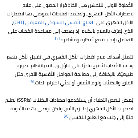
الخُطوة الأولى للتحسّن هي اتخاذ قرار الحصول على علاج
لاضطراب الأكل القهري، و
تعتمد العلاجات الموصى بها لاضطراب
الأكل القهري على
العلاج النّفسي السلوكي المعرفي (CBT)
،
الذي يُعرَف بالعلاج بالكلام، إذ يهدف إلى مساعدة المُصاب على
[٧]
التعامل بإيجابية مع أفكاره ومشاعره.
تتمثل أهداف علاج اضطراب الأكل القهري في تقليل الأكل بنهم
ودعم المُصاب ليُصبِح قادرًا على تناوُل وجباته بانتظام بصورة
طبيعيّة، بالإضافة إلى معالجة العوامل النّفسية الأخرى مثل
[٨]
القلق والاكتئاب ولوم النّفس أو تدنّي احترام الذات.
يُمكن لبعض الأطباء أن يستخدموا مضادات الاكتئاب (SSRIs) لعلاج
اضطراب الأكل القهري إذا لزم الأمر، ولكن يوصى بهذه الأدوية
[٨]
جنبًا إلى جنب مع العلاج النفسي.