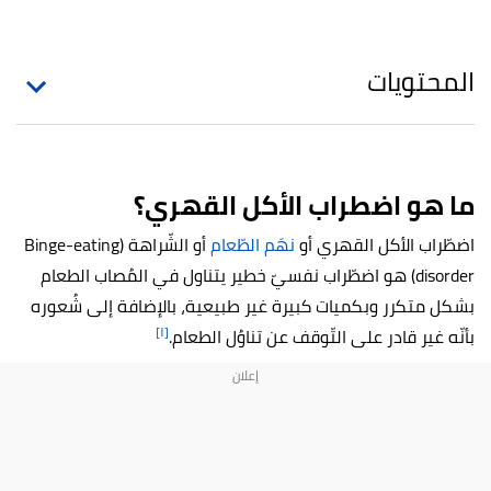
المحتويات
ما هو
اضطراب الأكل القهري؟
اضطّراب الأكل القهري أو
نهَم الطّعام
أو الشّراهة (Binge-eating
disorder) هو اضطّراب نفسيّ خطير يتناول في المُصاب الطعام
بشكل متكرر وبكميات كبيرة غير طبيعية، بالإضافة إلى شُعوره
[١]
بأنّه غير قادر على التّوقف عن تناوُل الطعام.