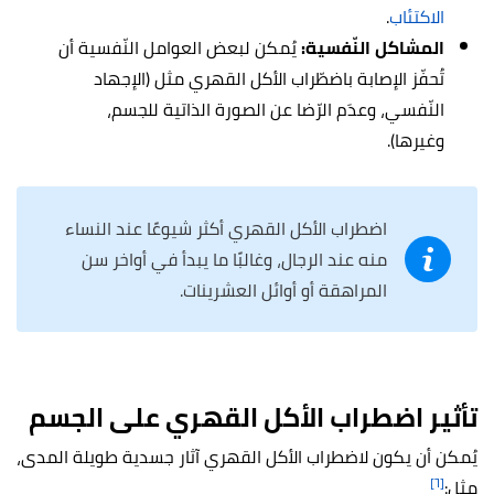
الاكتئاب
.
المشاكل النّفسية:
يُمكن لبعض العوامل النّفسية أن
تُحفّز الإصابة باضطّراب الأكل القهري مثل (الإجهاد
النّفسي، وعدَم الرّضا عن الصورة الذاتية للجسم،
وغيرها).
اضطراب الأكل القهري أكثر شيوعًا عند النساء
منه عند الرجال، وغالبًا ما يبدأ في أواخر سن
المراهقة أو أوائل العشرينات.
تأثير اضطراب الأكل القهري على الجسم
يُمكن أن يكون لاضطراب الأكل القهري آثار جسدية طويلة المدى،
[٦]
مثل: