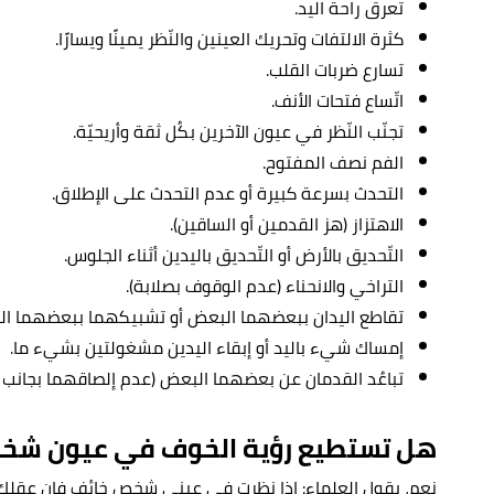
تعرق راحة اليد.
كثرة الالتفات وتحريك العينين والنّظر يمينًا ويسارًا.
تسارع ضربات القلب.
اتّساع فتحات الأنف.
تجنّب النّظر في عيون الآخرين بكُل ثقة وأريحيّة.
الفم نصف المفتوح.
التحدث بسرعة كبيرة أو عدم التحدث على الإطلاق.
الاهتزاز (هز القدمين أو الساقين).
التّحديق بالأرض أو التّحديق باليدين أثناء الجلوس.
التراخي والانحناء (عدم الوقوف بصلابة).
تقاطع اليدان ببعضهما البعض أو تشبيكهما ببعضهما ال
إمساك شيء باليد أو إبقاء اليدين مشغولتين بشيء ما.
تباعُد القدمان عن بعضهما البعض (عدم إلصاقهما بجانب
هل تستطيع رؤية الخوف في عيون شخ
نعم، يقول العلماء: إذا نظرت في عيني شخص خائف فإن عقلك 