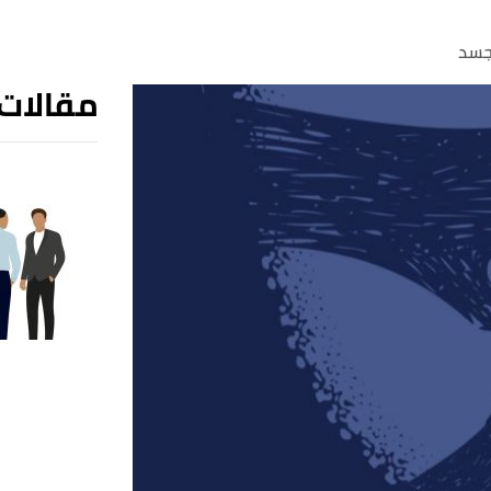
جسد
مقالات