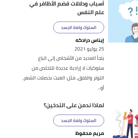
أسباب ودلالات قضم الأظافر في
علم النفس
السلوك ولغة الجسد
إيناس درادكه
25 يوليو 2021
يلجأ العديد من الأشخاص إلى اتباع
سلوكيات لا إرادية عديدة للتخلص من
التوتر والقلق، مثل: العبث بخصلات الشعر،
أو...
لماذا ندمن على التدخين؟
السلوك ولغة الجسد
مريم محفوظ