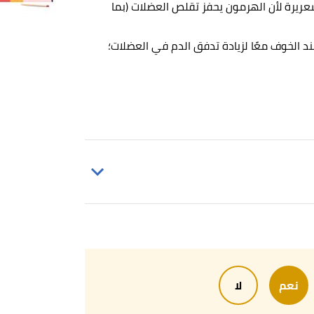
عريرة لأن الهرمون يحفز تقلص العضلات (بما
د الخوف معًا لزيادة تدفق الدم في العضلات؛
eyes, raised eyebrows, furrowed,awaren
Beyond “Lions and Tigers And Bears, Oh
نعم
لا