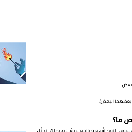
بعض.
 بعضهما البعض).
ص ما؟
سوف يلتقط شُعوره بالخوف بسُرعة، وذلك يتمثّل