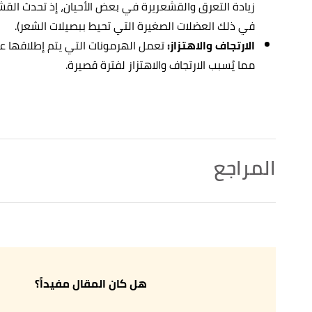
زيادة التعرق والقشعريرة في بعض الأحيان، إذ تحدث القش
في ذلك العضلات الصغيرة التي تحيط ببصيلات الشعر).
الارتجاف والاهتزاز:
تعمل الهرمونات التي يتم إطلاقها عن
مما يُسبب الارتجاف والاهتزاز لفترة قصيرة.
المراجع
ess, weakness, pent-up "The Body Language Of Fear:
↑
 My!”"
,
writersinthestormblog
, Retrieved 20/11/2022.
Edited.
,
exploringyourmind
, Retrieved 20/11/2022. Edited.
"The Body Language of Fear"
↑
هل كان المقال مفيداً؟