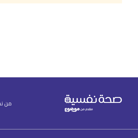
,
nbcnews
, Retrieved 20/11/2022. Edited.
"Looking for fear? It's in your eyes!"
↑
,
webmd
, Retrieved 20/11/2022. Edited.
"Signs of Fear"
↑
,
verywellmind
, Retrieved 20/11/2022. Edited.
"What Is Fear?"
↑
من ن