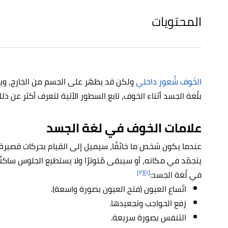
المحتويات
الخَوف شُعور داخلي
ولكن قد يظهَر على الجسم من الخارج، ويست
بلُغة الجسد أثناء الخوف، تابع السطور الآتية لتعرف أكثر عن ذلك
علامات الخوف في لغة الجسد
عندما يكون شخص ما خائفًا، سيميل إلى القيام بحركات قصيرة و
يتجمّد في مكانه، أو سيبقى مُتوترًا ولا يستطيع الجلوس ساكنً
[٢]
[١]
في لُغة الجسد:
اتّساع العيون (فتح العيون بصورة واسعة).
رَفع الحواجب وتجعيدها.
التنفس بصورة سريعة.