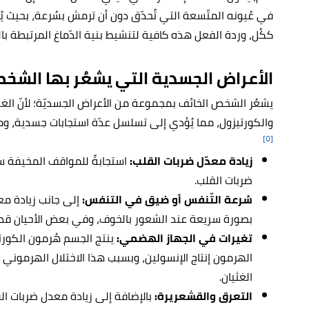
في عُيونه المتّسعة التي تُحدّق دون أن ترمش بسُرعة، بحيث 
ككُل، وردة الفعل هذه كافية لتنشيط بنية الدّماغ المرتبطة با
الأعراض الجسدية التي يشعُر بها الشخ
يشعُر الشخص الخائف بمجموعة من الأعراض الجسديّة؛ لأنّ الغدة
والكورتيزول، مما يُؤدي إلى تسلسل عدّة استجابات جسدية، ومن أ
[٥]
زيادة معدّل ضربات القلب:
استجابةً للمواقف المخيفة سي
ضربات القلب.
سُرعة التّنفس أو ضيق في التنفس:
إلى جانب زيادة مع
بصورة سريعة عند الشعور بالخوف، وفي بعض الأحيان قد
تغيرات في الجهاز الهضمي:
ينتج الجسم هُرمون الكورتي
الهرمون إنتاج الإنسولين، وبسبب هذا الاختلال الهرموني ق
الغثيان.
التعرق والقشعريرة:
بالإضافة إلى زيادة معدل ضربات الق