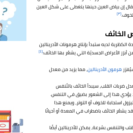
يُقال إن بياض العين حينها يتغطى على شكل العين
[٣]
لخوف.
ص الخائف
 الكظرية لديه ستبدأ بإنتاج هرمونات الأدرينالين
[٤]
برَز الأعراض الجسديّة التي يشعُر بها الخائف:
ُفرَز
هرمون الأدرينالين
، مما يزيد من معدل
دل ضربات القلب، سيبدأ الخائف بالتّنفس
 يؤدي هذا إلى الشعور بضيق في التنفس.
زول استجابة للخوف أو التوتر، ويمنع هذا
د يشعُر الخائف باضطراب في المعدة أو أحيانًا
لب والتنفس بسُرعة، يمكن للأدرينالين أيضًا