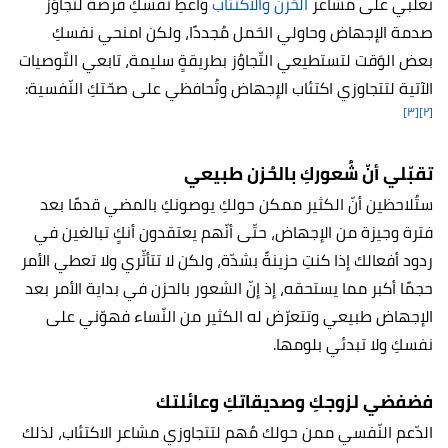
تغلّبي على مشاعر
الحُزن والاكتئاب
واعطِ نفسكِ فُرصة لتجاوُز
صدمة الإجهاض وحاولي الحَمل مُجددًا، ولكن امنحي نفسكِ
بعض الوَقت لتستطيعي التّجاوُز بطريقةٍ سليمة، تابعي التّوصيات
الآتية لتتجاوزي اكتئاب الإجهاض وتُحافظي على صحّتكِ النّفسية:
[٣]
[٢]
تقبّلي أنّ شُعوركِ بالحُزن طبيعي
ستُلاحظين أنّ الكثير ممكن حولكِ يوصونكِ بالمضي قدمًا بعد
فترة وجيزة من الإجهاض، حتّى أنّهم يعتقدون أنكٍ تبالغين في
ردود أفعالك إذا كنتِ حزينةً بشدّة، ولكن لا تتأثّري ولا تعطي الأمر
حجمًا أكبر مما يستحقه، إذ إنّ
الشعور بالحزن في بداية الأمر بعد
الإجهاض طبيعي وتتعرّض له الكثير من النّساء فهوّني على
نفسكِ ولا تبدئي بلومها.
فضفضي لزوجكِ وصديقاتكِ وعائلتك
الدّعم النّفسي ممن حولك مُهم لتتجاوزي مشاعر الاكتئاب، لذلك