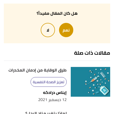
Providers"
,
ncbi.nlm.nih
, Retrieved 25/10/2022.
Edited.
هل كان المقال مفيداً؟
,
webmd
, Retrieved
"Grief After Miscarriage"
↑
25/10/2022. Edited.
نعم
لا
"What to Know About Miscarriage Grief and How
↑
to Cope"
,
verywellmind
, Retrieved 25/10/2022.
Edited.
مقالات ذات صلة
,
stanfordchildrens
,
"Coping with Miscarriage"
↑
طرق الوقاية من إدمان المخدرات
Retrieved 25/10/2022. Edited.
تعزيز الصحة النفسية
إيناس درادكه
12 ديسمبر 2021
لماذا يتغير مزاج الرجل؟