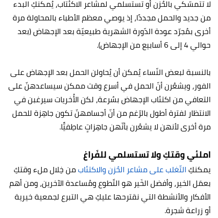
لا تتمسّكي بالحُزن أو تستسلمي لمشاعر الاكئتاب، يُمكنكِ البدء
من جديد والحمل مجددًا، إذ يوصي معظم الأطباء بالمحاولة مرة
أخرى بمُجرّد عودة الدّورة الشهرية طبيعيّة بعد الإجهاض (بعد
حوالي 4 إلى 6 أسابيع من الإجهاض).
بالنسبة لبعض النّساء يُمكن أن يُحاولن الحمل بعد الإجهاض على
الفور، ويشعُرن أنّ الحمل في أسرع وقت ممكن سيساعدهنّ على
التعافي من اكتئاب الإجهاض بسُرعة، لكن الأُخريات سيرغبن في
الانتظار لفترة أطول بالرّغم من أنّ أجسامهنّ تكون جاهِزة للحمل
مرة أخرى لأنهن لا يشعُرن بأنّهن جاهِزاتٍ عاطِفيًّا.
املئي وقتكِ ولا تستسلمي للفَراغ
يمكنكِ
التّغلب على مشاعر الحُزن والاكتئاب
من خِلال ملء وقتكِ
بعمَل الخير، وأفضل الخَير هو التّطوع ومُساعدة الآخرين، ومن أهم
الأفكار والأنشطة التي نقترحها عليكِ هي التبرع لجمعية خيرية
أو زراعة شجرة.