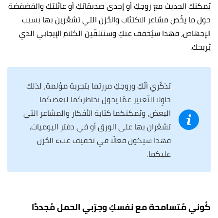
يُمكنك الحديث مع زوجكِ أو إحدى صديقاتكِ أو عائلتكِ والفضفضة
حول ما يخُص مشاعر الاكتئاب والحُزن التي تشعُرين بها بسبب
الإجهاض، فهذا سيُخفف عنكِ وستتلقّين الكلام الإيجابي الذي
يُريحك.
تذكّري أنّكِ وزوجكِ مررتما
بتجربة مؤلمة، لذلك
حاوِلا التّعبير عمّا يجول بخاطركما لبعضكما
البعض، ويُمكنكما كتابة الأفكار والمشاعر التي
تشعُران بها على الورق أو في دفتر اليوميات،
فهذا سيكون فعالًا في تخفيف عبء الحُزن
عليكما.
كُوني مُتسامحة مع نفسكِ وجرّبي الحمل مُجددًا