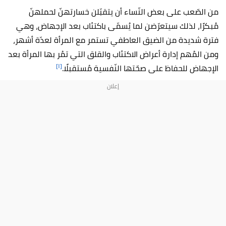
من الصّعب على بعض النّساء أن يتقبّلن خسارتهنّ لحملهنّ
مُبكرًا، لذلك سيتعرّضن لما يُسمّى باكتئاب بعد الإجهاض، وهي
فترة شديدة من الضيق العاطفي تستمر مع المرأة لعدّة أشهر،
ومن المُهم إدارة أعراض الاكتئاب والقلق التي تمُر بها المرأة بعد
[١]
الإجهاض للحفاظ على صحّتها النّفسية مُستقبلًا.