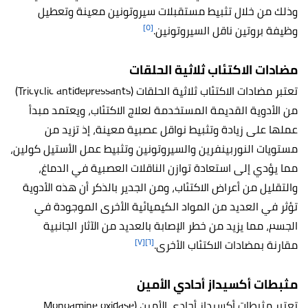
وذلك من خلال تثبيط مستقبلات سيروتونين معينة وتعطيل
[٥]
وظيفة بروتين ناقل السيروتونين.
مضادات الاكتئاب ثلاثية الحلقات
تعتبر مضادات الاكتئاب ثلاثية الحلقات (Tricyclic antidepressants)
من الأدوية القديمة المستخدمة لعلاج الاكتئاب، ويعتمد مبدأ
عملها على زيادة وتثبيط نواقل عصبية معينة، إذ تزيد من
مستويات النوربينفرين والسيروتونين وتثبيط عمل الأستيل كولين،
مما يؤدي إلى استعادة توازن الناقلات العصبية في الدماغ،
والتقليل من أعراض الاكتئاب، ومن الجدير بالذكر أن هذه الأدوية
تؤثر في العديد من المواد الكيميائية الأخرى الموجودة في
الجسم، مما يزيد من خطر الإصابة بالعديد من الآثار الجانبية
[٧]
[٦]
مقارنة بمضادات الاكتئاب الأخرى.
مثبطات أكسيداز أحادي الأمين
تعتبر مثبطات أكسيداز أحادي الأمين (Monoamine oxidase