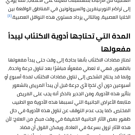
العصبية من الارتباط بمستقبلات معينة على الأعصاب، مما يؤدي
إلى تراكم النوربينفرين والسيروتونين في المناطق الواقعة بين
[٤]
الخلايا العصبية، وبالتالي يزداد مستوى هذه النواقل العصبية.
المدة التي تحتاجها أدوية الاكتئاب ليبدأ
مفعولها
تمتاز مضادات الاكتئاب بأنها بحاجة إلى وقت حتى يبدأ مفعولها
بالظهور، فهي لا تعطي مفعولًا مباشرًا بعد تناول جرعة واحدة،
وإنما قد يحتاج الشخص إلى تناول مضادات الاكتئاب لمدة أسبوع أو
أسبوعين دون أي تخطٍ لأي جرعة قبل أن يبدأ المريض بالشعور
بتأثير هذه الأدوية، ومن الجدير بالذكر أنه يجب على المريض
متابعة الأعراض الجانبية التي تسببها هذه الأدوية مع الطبيب
المختص، كما يجب عدم التوقف عن تناول هذه الأدوية في حال
ظهور بعض الآثار الجانبية الخفيفة في وقت مبكرٍ من العلاج؛ لأن
هذه الآثار تزول بسرعة في العادة، ويمكن القول أن مضاد