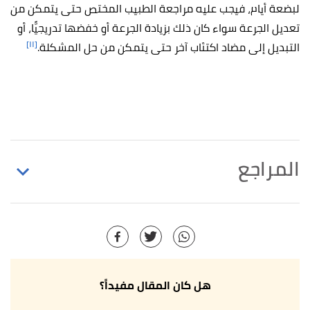
لبضعة أيام، فيجب عليه مراجعة الطبيب المختص حتى يتمكن من
تعديل الجرعة سواء كان ذلك بزيادة الجرعة أو خفضها تدريجيًّا، أو
[١١]
التبديل إلى مضاد اكتئاب آخر حتى يتمكن من حل المشكلة.
المراجع
أ
ب
,
medicalnewstoday
,
"All about antidepressants"
^
Retrieved 5/8/2021. Edited.
,
helpguide
, Retrieved
"Antidepressant Medication"
↑
5/8/2021. Edited.
هل كان المقال مفيداً؟
أ
ب