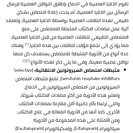
تقوم الخلايا العصبية في الدماغ بإطلاق النواقل العصبية لإرسال
الرسائل بين الخلايا العصبية، ثم يحدث إعادة امتصاص بشكل
طبيعي لهذه الناقلات العصبية بواسطة الخلايا العصبية، وتعتمد
آلية عمل مضادات الاكتئاب المثبطة للامتصاص على منع
الامتصاص الطبيعي للناقلات العصبية من قِبل الخلايا العصبية،
[٤]
مما يؤدي إلى تجمع مؤقت للناقلات بين هذه الخلايا،
وهناك
عدة أنواع من الأدوية المثبطة للامتصاص يستهدف كل منها
[٤]
[١]
نواقل عصبية معينة، وفي ما يلي ذكر لهذه الأنواع:
مثبطات امتصاص السيروتونين الانتقائية:
(Selective
serotonin reuptake inhibitors)، تمنع مثبطات امتصاص
السيروتونين من امتصاص السيروتونين في الدماغ،
وتعتبر هذه الأدوية من أكثر مضادات الاكتئاب شيوعًا،
والتي ترتبط بآثار جانبية أقل مقارنة بمضادات الاكتئاب
الأخرى، كما أنها من الأدوية الفعالة في علاج الاكتئاب،
ومن الأمثلة على هذه المجموعة من الأدوية؛
سيتالوبرام (Citalopram)، وإسكيتالوبرام (Escitalopram).