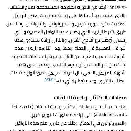
inhibitors) أيضًا من الأدوية القديمة المستخدمة لعلاج الاكتئاب،
والذي يعتمد مبدأ عملها على زيادة مستويات بعض النواقل
العصبية مثل: النوربينفرين، والسيروتونين، والدوبامين، وذلك عن
طريق تثبيط الإنزيم الذي يكسر هذه النواقل العصبية والذي
يسمى أوكسيديز أحادي الأمين، وبالتالي زيادة مستوى هذه
النواقل العصبية في الدماغ، ومما يجدر التنويه إليه أن هذه
الأدوية قد تسبب العديد من الآثار الجانبية والتفاعلات الخطيرة،
لذلك؛ من غير المحتمل أن يقوم الطبيب بوصف إحدى هذه
الأدوية للمريض، إلا في حال تجربة المريض جميع أنواع مضادات
[٧]
[٨]
الاكتئاب الأخرى، وعدم فعالية أي منها.
مضادات الاكتئاب رباعية الحلقات
يعتمد مبدأ عمل مضادات الاكتئاب رباعية الحلقات (Tetracyclic
antidepressants) على زيادة مستويات النوربينفرين
والسيروتونين في الدماغ، وذلك عن طريق منع هذه النواقل