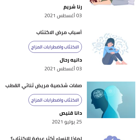
,
"How Long Should I Be On Antidepressants?"
↑
رنا شريم
healthgrades
, Retrieved 5/8/2021. Edited.
03 أغسطس 2021
"DO ANTIDEPRESSANTS CHANGE YOUR
↑
أسباب مرض الاكتئاب
PERSONALITY?"
,
youcanpym
, Retrieved 5/8/2021.
Edited.
الاكتئاب واضطرابات المزاج
,
"Why Aren't My Antidepressants Working?"
↑
دانيه رحال
hopkinsmedicine
, Retrieved 5/8/2021. Edited.
03 أغسطس 2021
صفات شخصية مريض ثنائي القطب
الاكتئاب واضطرابات المزاج
دانا قنيص
25 يوليو 2021
لماذا النساء أكثر عرضة للاكتئاب؟