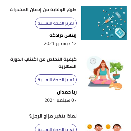
,
medlineplus
,
"How to Improve Mental Health"
↑
طرق الوقاية من إدمان المخدرات
23/6/2021, Retrieved 23/7/2021. Edited.
تعزيز الصحة النفسية
أ
ب
Melinda Smith, Robert Segal, Lawrence
^
إيناس درادكه
Robinson (1/7/2021),
"Building Better Mental
12 ديسمبر 2021
Health"
,
helpguide
, Retrieved 23/7/2021. Edited.
أ
ب
ت
,
cdc.gov
,
"Learn About Mental Health"
^
كيفية التخلص من اكتئاب الدورة
26/1/2018, Retrieved 23/7/2021. Edited.
الشهرية
تعزيز الصحة النفسية
ربا حمدان
07 سبتمبر 2021
لماذا يتغير مزاج الرجل؟
تعزيز الصحة النفسية