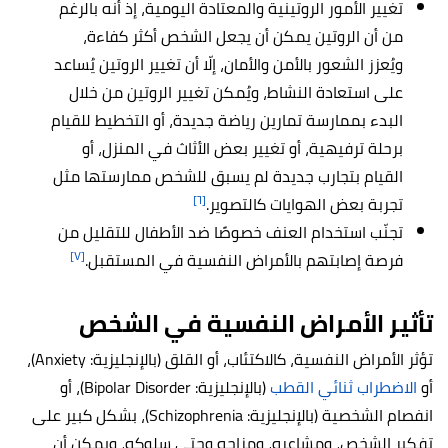
تغيير الأمور الروتينية والمعتادة اليومية، إذ أنه بالرغم
من أن الروتين يمكن أن يجعل الشخص أكثر كفاءة،
ويُعزز الشعور بالأمن والأمان، إلّا أن تغيير الروتين يُساعد
على استعادة النشاط، ويُمكن تغيير الروتين من خلال
البدء بممارسة تمارين رياضة جديدة، أو التخطيط للقيام
برحلة ترفيهية، أو تغيير بعض الأثاث في المنزل، أو
القيام بتجارب جديدة لم يسبق للشخص ممارستها مثل
[٦]
تجربة بعض الهوايات كالتصوير.
تجنّب استخدام العنف خصوصًا ضد الأطفال للتقليل من
[٧]
فرصة إصابتهم بالأمراض النفسية في المستقبل.
تأثير الأمراض النفسية في الشخص
تؤثر الأمراض النفسية، كالاكتئاب، أو القلق (بالإنجليزية: Anxiety)،
أو
الاضطراب ثنائي القطب
(بالإنجليزية: Bipolar Disorder)، أو
انفصام الشخصية (بالإنجليزية: Schizophrenia)، بشكل كبير على
تفكير الشخص، ومشاعره، ومزاجه وحتى سلوكه، ويمكن أن