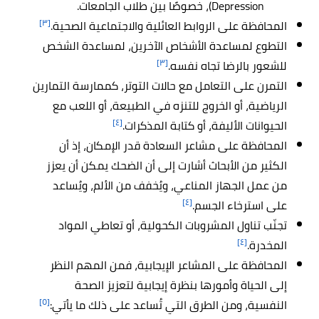
Depression)، خصوصًا بين طلاب الجامعات.
[٣]
المحافظة على الروابط العائلية والاجتماعية الصحية.
التطوع لمساعدة الأشخاص الآخرين، لمساعدة الشخص
[٣]
للشعور بالرضا تجاه نفسه.
التمرن على التعامل مع حالات التوتر، كممارسة التمارين
الرياضية، أو الخروج للتنزه في الطبيعة، أو اللعب مع
[٤]
الحيوانات الأليفة، أو كتابة المذكرات.
المحافظة على مشاعر السعادة قدر الإمكان، إذ أن
الكثير من الأبحاث أشارت إلى أن الضحك يمكن أن يعزز
من عمل الجهاز المناعي، ويُخفف من الألم، ويُساعد
[٤]
على استرخاء الجسم.
تجنّب تناول المشروبات الكحولية، أو تعاطي المواد
[٤]
المخدرة.
المحافظة على المشاعر الإيجابية، فمن المهم النظر
إلى الحياة وأمورها بنظرة إيجابية لتعزيز الصحة
[٥]
النفسية، ومن الطرق التي تُساعد على ذلك ما يأتي: